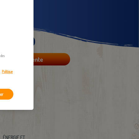
1,35 Kg
 des
Points de vente
.
Politique
er