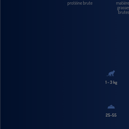
protéine brute
matièr
grasse
brute
1 - 3 kg
25-55