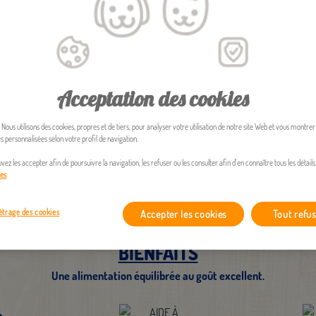
Acceptation des cookies
 Nous utilisons des cookies, propres et de tiers, pour analyser votre utilisation de notre site Web et vous montrer
 personnalisées selon votre profil de navigation.
vez les accepter afin de poursuivre la navigation, les refuser ou les consulter afin d'en connaître tous les détails
ies
trage des cookies
Accepter les cookies
Tout refus
BIENFAITS
Une alimentation équilibrée au goût excellent.