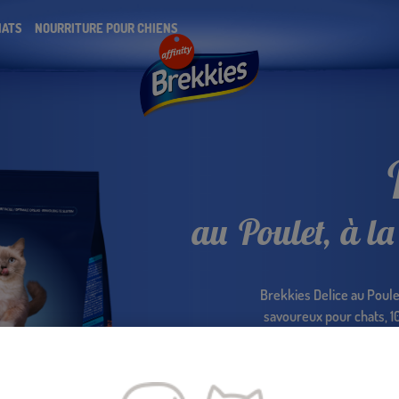
HATS
NOURRITURE POUR CHIENS
au Poulet, à l
Brekkies Delice au Poule
savoureux pour chats, 1
croustillante. Des croque
repa