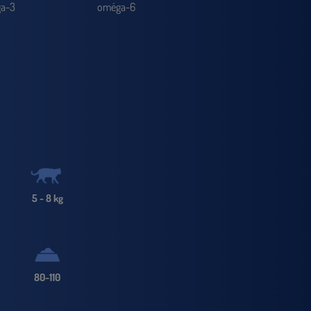
a-3
oméga-6
5 - 8 kg
80-110