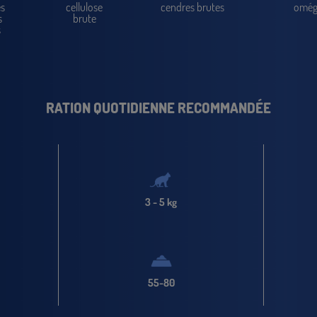
es
cellulose
cendres brutes
omég
s
brute
s
RATION QUOTIDIENNE RECOMMANDÉE
3 - 5 kg
55-80