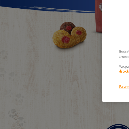
Bonjour!
annonces
Vous pou
de cook
Paramé