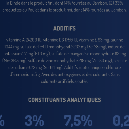
la Dinde dans le produit fini, dont 14% fourrées au Jambon. (2) 33%
croquettes au Poulet dans le produit fini, dont 14% fourrées au Jambon.
ADDITIFS
vitamine A 24200 IU, vitamine D3 1750 IU, vitamine E 93 mg, taurine
1044 mg, sulfate de fer(II) monohydraté 237 mg (Fe: 78 mg), iodure de
potassium 1.7 mg (I: 1.3 mg), sulfate de manganèse monohydraté 112 mg
(Mn: 36.5 mg), sulfate de zinc monohydraté 219 mg (Zn: 80 mg), sélénite
de sodium 0.22 mg (Se: 0.1 mg), Additifs zootechniques: chlorure
d'ammonium: 5 g, Avec des antioxygènes et des colorants, Sans
colorants artificiels ajoutés.
CONSTITUANTS ANALYTIQUES
%
3%
7,5%
0,