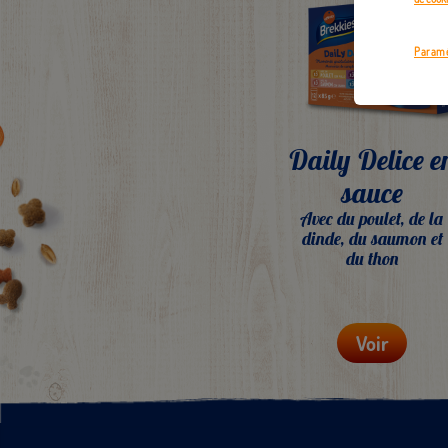
Paramé
Daily Delice e
sauce
Avec du poulet, de la
dinde, du saumon et
du thon
Voir