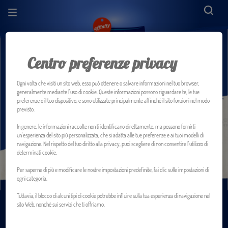
Centro preferenze privacy
Prodotti
Ogni volta che visiti un sito web, esso può ottenere o salvare informazioni nel tuo browser,
generalmente mediante l'uso di cookie. Queste informazioni possono riguardare te, le tue
preferenze o il tuo dispositivo, e sono utilizzate principalmente affinché il sito funzioni nel modo
previsto.
In genere, le informazioni raccolte non ti identificano direttamente, ma possono fornirti
un'esperienza del sito più personalizzata, che si adatta alle tue preferenze e ai tuoi modelli di
navigazione. Nel rispetto del tuo diritto alla privacy, puoi scegliere di non consentire l'utilizzo di
determinati cookie.
Per saperne di più e modificare le nostre impostazioni predefinite, fai clic sulle impostazioni di
ogni categoria.
Tuttavia, il blocco di alcuni tipi di cookie potrebbe influire sulla tua esperienza di navigazione nel
sito Web, nonché sui servizi che ti offriamo.
GATTO