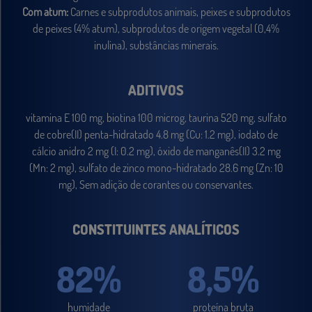
Com atum:
Carnes e subprodutos animais, peixes e subprodutos
de peixes (4% atum), subprodutos de origem vegetal (0,4%
inulina), substâncias minerais.
ADITIVOS
vitamina E 100 mg, biotina 100 microg, taurina 520 mg, sulfato
de cobre(II) penta-hidratado 4.8 mg (Cu: 1.2 mg), iodato de
cálcio anidro 2 mg (I: 0.2 mg), óxido de manganês(II) 3.2 mg
(Mn: 2 mg), sulfato de zinco mono-hidratado 28.6 mg (Zn: 10
mg), Sem adição de corantes ou conservantes.
CONSTITUINTES ANALÍTICOS
82%
8,5%
humidade
proteína bruta