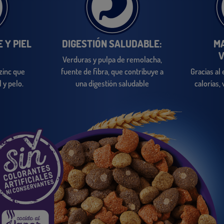
 Y PIEL
DIGESTIÓN SALUDABLE:
M
V
Verduras y pulpa de remolacha,
zinc que
fuente de fibra, que contribuye a
Gracias al 
 y pelo.
una digestión saludable
calorías,