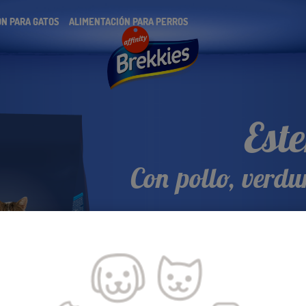
N PARA GATOS
ALIMENTACIÓN PARA PERROS
Este
Con pollo, verdu
Brekkies Gatos Esterilizados
proteína, ayudará a tu gato 
ren