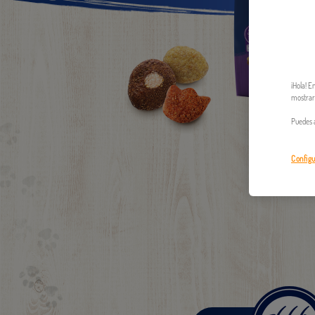
¡Hola! E
mostrart
Puedes a
Configu