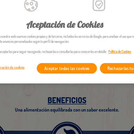
Aceptación de Cookies
1,
n nuestra web usamos cookies propias y de terceros, incluidos los servicios de Google, para analizar el uso que r
e anuncios personalizados según tu perfil de navegación.
ceptarlas para seguir navegando, rechazarlas o consultarlas para conocerlas en detalle.
Política de Cookies
ración de cookies
Aceptar todas las cookies
Rechazarlas to
BENEFICIOS
Una alimentación equilibrada con un sabor excelente.