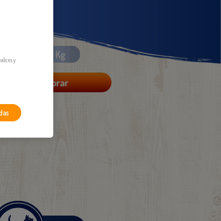
5 Kg
3,0 Kg
ealices y
Dónde comprar
das